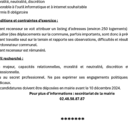
*******