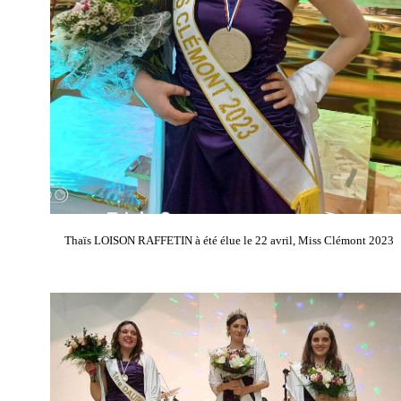
Thaïs LOISON RAFFETIN à été élue le 22 avril, Miss Clémont 2023