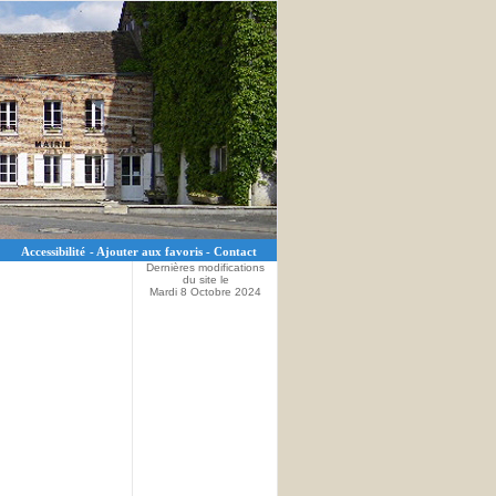
Accessibilité
-
Ajouter aux favoris
-
Contact
Dernières modifications
du site le
Mardi 8 Octobre 2024