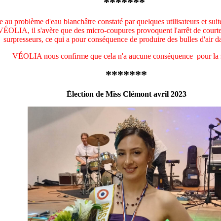
*******
e au problème d'eau blanchâtre constaté par quelques utilisateurs et suite
VÉOLIA, il s'avère que des micro-coupures provoquent l'arrêt de court
surpresseurs, ce qui a pour conséquence de produire des bulles d'air da
VÉOLIA nous confirme que cela n'a aucune conséquence
pour la 
*******
Élection de Miss Clémont avril 2023